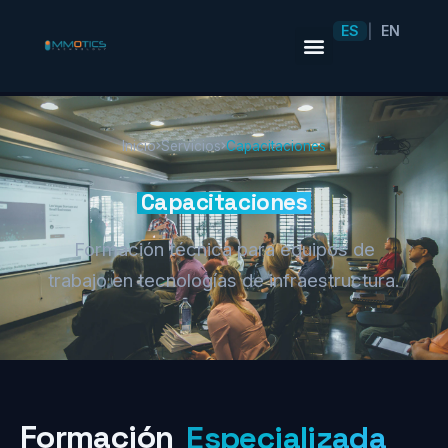
ES
EN
|
Inicio
Servicios
Capacitaciones
Capacitaciones
Formación técnica para equipos de
trabajo en tecnologías de infraestructura.
Formación
Especializada