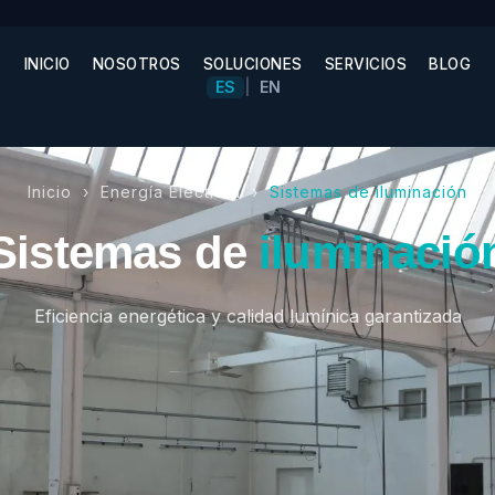
INICIO
NOSOTROS
SOLUCIONES
SERVICIOS
BLOG
ES
EN
|
Inicio ›
Energía Eléctrica
›
Sistemas de iluminación
Sistemas de
iluminació
Eficiencia energética y calidad lumínica garantizada