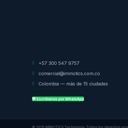
+57 300 547 9757
comercial@immotics.com.co
Colombia — más de 15 ciudades
💬 Escríbenos por WhatsApp
© 2026 IMMOTICS Technology. Todos los derechos res