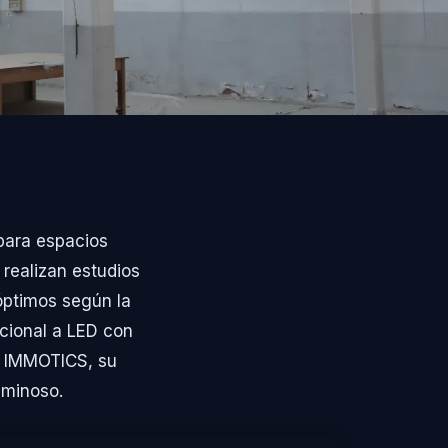
para espacios
 realizan estudios
óptimos según la
cional a LED con
on IMMOTICS, su
uminoso.