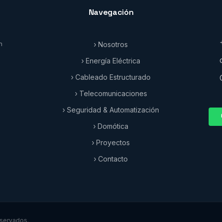
Navegación
n
› Nosotros
› Energía Eléctrica
› Cableado Estructurado
› Telecomunicaciones
› Seguridad & Automatización
› Domótica
› Proyectos
› Contacto
servados.