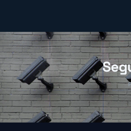
Seg
P