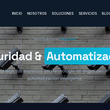
INICIO
NOSOTROS
SOLUCIONES
SERVICIOS
BLO
Inicio
Soluciones
Seguridad
uridad &
Automatiza
rotege tus espacios con tecnología de seguridad IP
automatización inteligente.