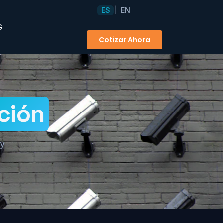
ES
EN
|
G
Cotizar Ahora
ción
 y