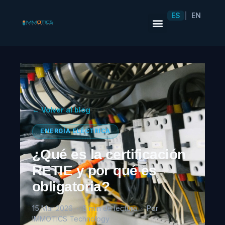
ES
EN
|
← Volver al blog
ENERGÍA ELÉCTRICA
¿Qué es la certificación
RETIE y por qué es
obligatoria?
15 Mar 2026 · 5 min de lectura · Por
IMMOTICS Technology